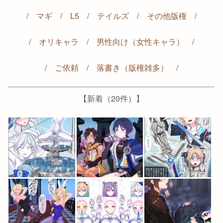
/
マギ
/
L5
/
テイルズ
/
その他版権
/
/
オリキャラ
/
男性向け（女性キャラ）
/
/
ご依頼
/
落書き（版権雑多）
/
【新着（20件）】
2024-08-22
2024-09-23
2024-09-12