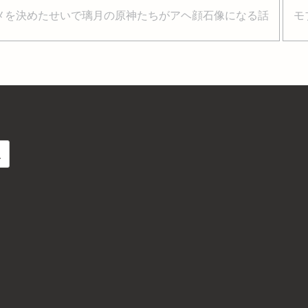
メを決めたせいで璃月の原神たちがアヘ顔石像になる話
モ