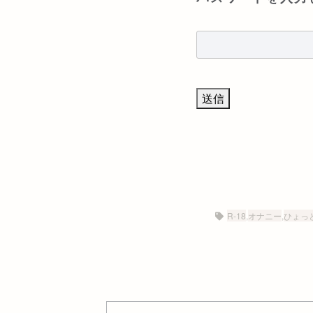
R-18
,
オナニー
,
ひょっ