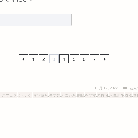
1
2
3
4
5
6
7
11月 17, 2022
あん
とこフェラ
,
ぶっかけ
,
マゾ堕ち
,
モブ姦
,
んほぉ系
,
催眠
,
朔間零
,
朱桜司
,
氷鷹北斗
,
洗脳
,
無