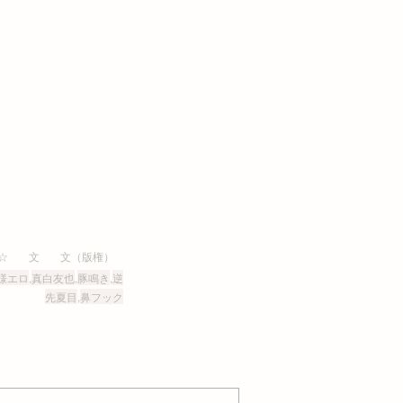
☆
文
文（版権）
様エロ
,
真白友也
,
豚鳴き
,
逆
先夏目
,
鼻フック