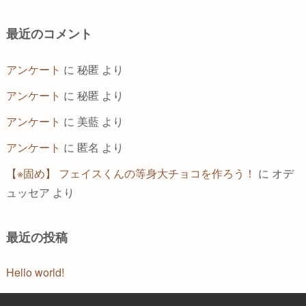
最近のコメント
アンケート
に
秘匿
より
アンケート
に
秘匿
より
アンケート
に
美藍
より
アンケート
に
匿名
より
【※固め】 フェイスくんの等身大チョコを作ろう！
に
オデ
ュッセア
より
最近の投稿
Hello world!