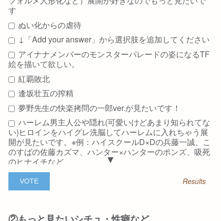
フォルメ人形化など）展開が好きなのでもっと見たいで
す
ぬい化からの虐待
↓「Add your answer」から選択肢を追加してください
アイナナメンバーのモンスターパレードの姿になるTF
絵を描いて欲しい。
紅覇敗北
逢坂壮五の搾精
夢野先生の快楽拷問の一郎ver.が見たいです！
ハーレム男主人公や隠れ(可愛いけどあまり知られてな
い)ヒロインをハイグレ洗脳してハーレムに入れちゃう展
開が見たいです。※例：ハイスクールD×Dの兵藤一誠、こ
のすばの佐藤カズマ、ハンター×ハンターのポンズ、吸死
のヒナイチなど
ポケモンのHGSSのマツバが敗北社会的公開処刑バキ
Results
ュームベッド
藤原拓海
Add your answer
②もっと見たいシチュ・性癖など