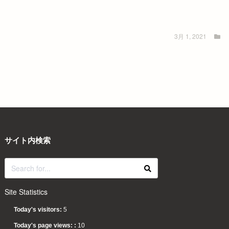
悠（アイナナ）
山田一郎
3月 1, 2021
ポケモンのマツバの絵に萌えたのでマツバに投票しま
す
混血のカレコレのカゲチヨ
ふぇいとの斎藤一（できれば＆土方歳三）
ナイツ&マジック
Add your answer
サイト内検索
Site Statistics
Today's visitors:
5
Today's page views: :
10