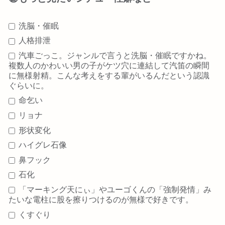
洗脳・催眠
人格排泄
汽車ごっこ。ジャンルで言うと洗脳・催眠ですかね。
複数人のかわいい男の子がケツ穴に連結して汽笛の瞬間
に無様射精。こんな考えをする輩がいるんだという認識
ぐらいに。
命乞い
リョナ
形状変化
ハイグレ石像
鼻フック
石化
「マーキング天にぃ」やユーゴくんの「強制発情」み
たいな電柱に股を擦りつけるのが無様で好きです。
くすぐり