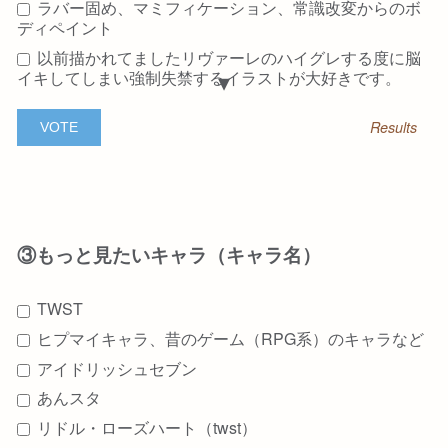
ラバー固め、マミフィケーション、常識改変からのボ
ディペイント
以前描かれてましたリヴァーレのハイグレする度に脳
イキしてしまい強制失禁するイラストが大好きです。
スカトロ
Results
前に描いていたバレンタインの2winkみたいなお菓子
になった相方を助けるために舐める…みたいなシチュエ
ーションが可愛くて好きでした！！
小スカ
アヘ顔+無様喘ぎ
③もっと見たいキャラ（キャラ名）
ケツだけ星人
人形化（フィギュア化、ポケモン、デジモンなどのデ
TWST
フォルメ人形化）
ヒプマイキャラ、昔のゲーム（RPG系）のキャラなど
全頭マスク被せられ、額に素顔の写真を貼られる
アイドリッシュセブン
マネキン化
あんスタ
腹パン
リドル・ローズハート（twst）
マツバ