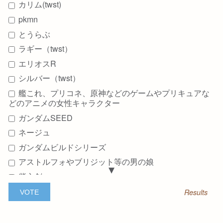
カリム(twst)
Add your answer
pkmn
とうらぶ
ラギー（twst）
エリオスR
シルバー（twst）
艦これ、プリコネ、原神などのゲームやプリキュアな
どのアニメの女性キャラクター
ガンダムSEED
ネージュ
ガンダムビルドシリーズ
アストルフォやブリジット等の男の娘
紫之創
Ryoma and Kaden from Fire Emblem Fates
Results
碧棺左馬刻
豊臣秀頼