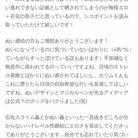
い逃れできない証拠として晒されてしまうのが無様エロ
＋石化の良さだと思っているので、シコポイントを汲み
取っていただけて嬉しいです！
ぬい虐絵の方もご感想ありがとうございます！
ぬいになっているのに気づいていないばかりに（※気づい
ていながらすっとぼけている説もあります）手加減なく
無造作に扱われてるのっていいですよね、日頃のストレ
ス発散とばかりにぬい虐されてほしいし、カリムくんも
これに懲りたら日頃の自由奔放な行いを反省してほしい
ですね。ぬいデザインとマジカルペンが光るアイディア
は公式？のグッズをパクりました(笑)
石化スライム姦とかぬい姦といった一見抜きどころが分
からないハイレベル性癖絵にエロさを見出してくださっ
てありがとうございます…自分でも忘れていたり気づい