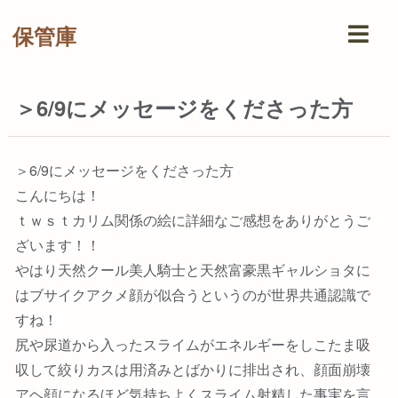
保管庫
＞6/9にメッセージをくださった方
＞6/9にメッセージをくださった方
こんにちは！
ｔｗｓｔカリム関係の絵に詳細なご感想をありがとうご
ざいます！！
やはり天然クール美人騎士と天然富豪黒ギャルショタに
はブサイクアクメ顔が似合うというのが世界共通認識で
すね！
尻や尿道から入ったスライムがエネルギーをしこたま吸
収して絞りカスは用済みとばかりに排出され、顔面崩壊
アヘ顔になるほど気持ちよくスライム射精した事実を言