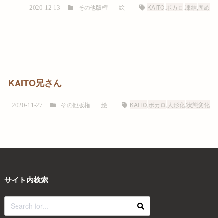
その他版権
絵
KAITO
,
ボカロ
,
凍結
,
固め
2020-12-13
KAITO兄さん
その他版権
絵
KAITO
,
ボカロ
,
人形化
,
状態変化
2020-11-27
サイト内検索