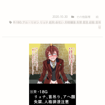
その他版権
絵
2020-10-30
R-18G
,
アル・リオン
,
リョナ
,
処刑
,
命乞い
,
天晴爛漫
,
失禁
,
窒息
,
絞殺
,
首吊
り