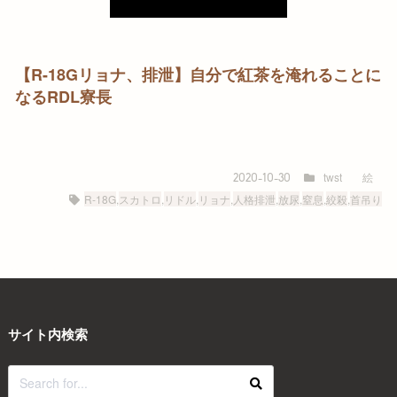
【R-18Gリョナ、排泄】自分で紅茶を淹れることに
なるRDL寮長
twst
絵
2020-10-30
R-18G
,
スカトロ
,
リドル
,
リョナ
,
人格排泄
,
放尿
,
窒息
,
絞殺
,
首吊り
サイト内検索