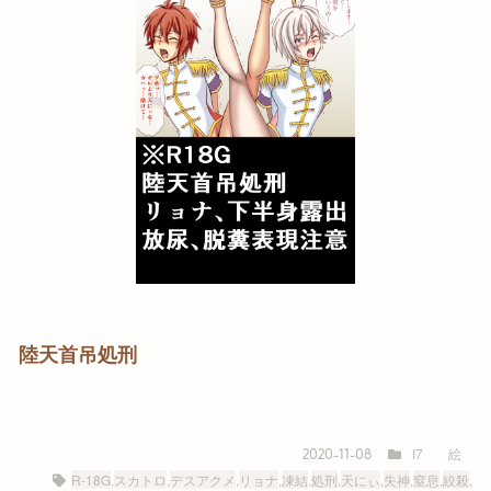
陸天首吊処刑
I7
絵
2020-11-08
R-18G
,
スカトロ
,
デスアクメ
,
リョナ
,
凍結
,
処刑
,
天にぃ
,
失神
,
窒息
,
絞殺
,