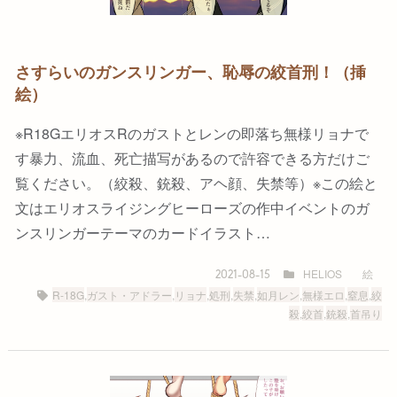
さすらいのガンスリンガー、恥辱の絞首刑！（挿
絵）
※R18GエリオスRのガストとレンの即落ち無様リョナで
す暴力、流血、死亡描写があるので許容できる方だけご
覧ください。（絞殺、銃殺、アヘ顔、失禁等）※この絵と
文はエリオスライジングヒーローズの作中イベントのガ
ンスリンガーテーマのカードイラスト…
HELIOS
絵
2021-08-15
R-18G
,
ガスト・アドラー
,
リョナ
,
処刑
,
失禁
,
如月レン
,
無様エロ
,
窒息
,
絞
殺
,
絞首
,
銃殺
,
首吊り