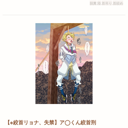
脱糞
,
陸
,
首吊り
,
首絞め
【※絞首リョナ、失禁】ア◯くん絞首刑