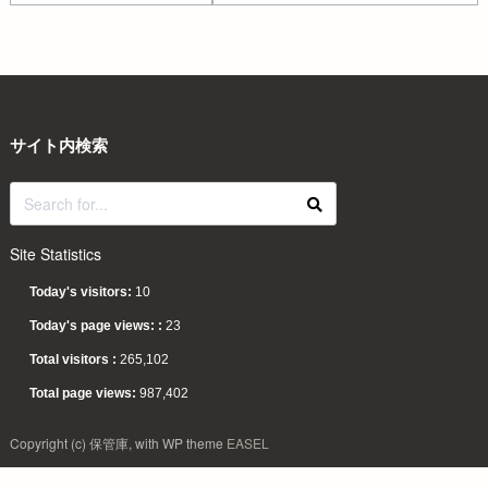
サイト内検索
Site Statistics
Today's visitors:
10
Today's page views: :
23
Total visitors :
265,102
Total page views:
987,402
Copyright (c) 保管庫, with WP theme
EASEL