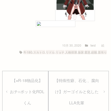
10月 30, 2020
twst
絵
R-18G
,
スカトロ
,
リドル
,
リョナ
,
人格排泄
,
放尿
,
窒息
,
絞殺
,
首吊り
【※R-18物品化】
【特殊性癖、石化 、腐向
おチ○ポット化RDL
け】ガーゴイルと化した
くん
LLA先輩