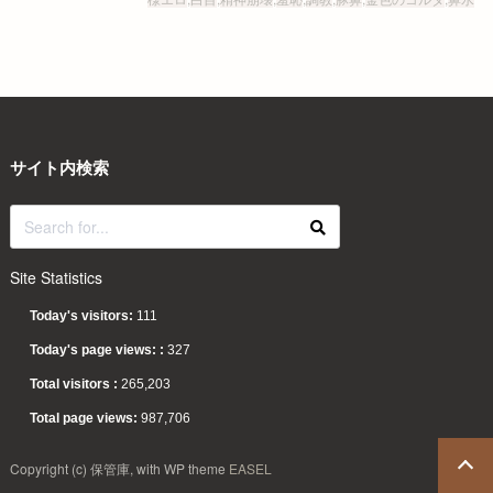
サイト内検索
Site Statistics
Today's visitors:
111
Today's page views: :
327
Total visitors :
265,203
Total page views:
987,706
Copyright (c) 保管庫, with WP theme
EASEL