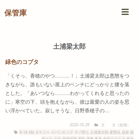
保管庫
土浦梁太郎
緑色のコブタ
「くそっ、香穂のやつ………！」土浦梁太郎は悪態をつ
きながら、誰もいない屋上のベンチにどっかりと腰を落
とした。「あいつなら………わかってくれると思ったの
に」寒空の下、頭を抱えながら、彼は最愛の人の姿を思
い浮かべていた。寂しそうな、日野香穂子の…
文
文（版権）
2020-10-29
R-18
,
SM
,
オナニー
,
スパンキング
,
マゾ堕ち
,
土浦梁太郎
,
変態化
,
放尿
,
無
様エロ
,
白目
,
精神崩壊
,
羞恥
,
調教
,
豚鼻
,
金色のコルダ
,
鼻水