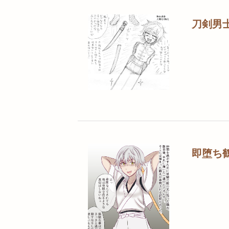
刀剣男
即堕ち