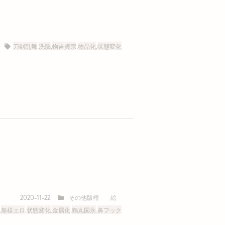
刀剣乱舞
,
洗脳
,
物吉貞宗
,
物品化
,
状態変化
その他版権
絵
2020-11-22
,
無様エロ
,
状態変化
,
金属化
,
鶴丸国永
,
鼻フック