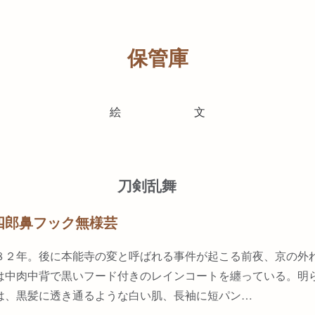
保管庫
絵
文
刀剣乱舞
四郎鼻フック無様芸
８２年。後に本能寺の変と呼ばれる事件が起こる前夜、京の外
は中肉中背で黒いフード付きのレインコートを纏っている。明
は、黒髪に透き通るような白い肌、長袖に短パン…