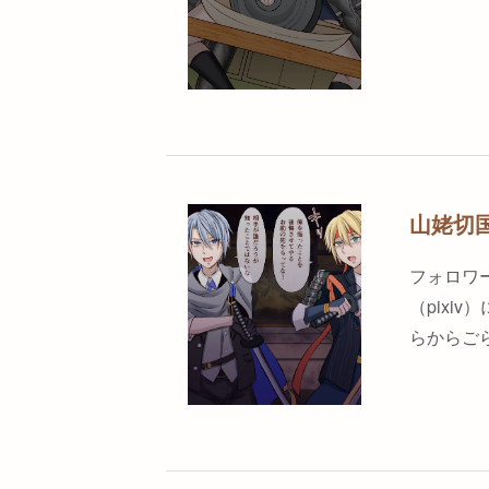
山姥切
フォロワー
（pix
らからご