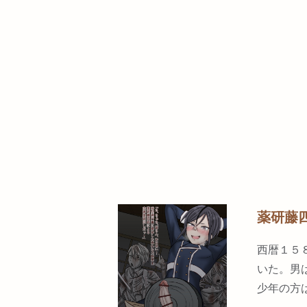
薬研藤
西暦１５
いた。男
少年の方