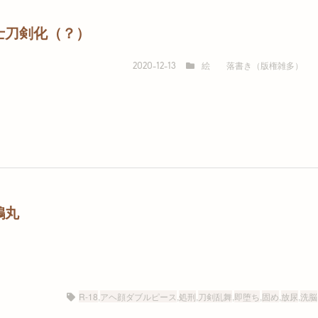
士刀剣化（？）
絵
落書き（版権雑多）
2020-12-13
鶴丸
R-18
,
アヘ顔ダブルピース
,
処刑
,
刀剣乱舞
,
即堕ち
,
固め
,
放尿
,
洗脳