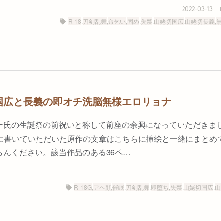
2022-03-13
R-18
,
刀剣乱舞
,
命乞い
,
固め
,
失禁
,
山姥切国広
,
山姥切長義
,
国広と長義の即オチ洗脳無様エロリョナ
氏の生誕祭の前祝いと称して前座の余興になっていただきました。
iv）に書いていただいた原作の文章はこちらに挿絵と一緒にまと
らんください。該当作品のある36ペ…
R-18G
,
アヘ顔
,
催眠
,
刀剣乱舞
,
即堕ち
,
失禁
,
山姥切国広
,
山