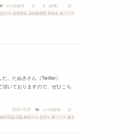
その他版権
文
文（版権）
絵
無様エロ
,
状態変化
,
薬研藤四郎
,
豚鳴き
,
鼻フック
たぬきさん（Twitter）
めて頂いておりますので、ぜひこち
その他版権
絵
2020-12-27
姥切長義
,
洗脳
,
無様エロ
,
首吊り
,
鼻フック
,
鼻水