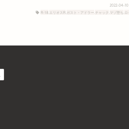
2022-04-10
R-18
,
エリオスR
,
ガスト・アドラー
,
チャック
,
マゾ堕ち
,
ロ