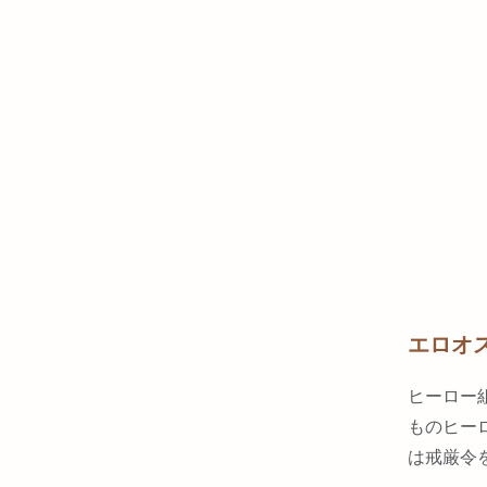
エロオ
ヒーロー
ものヒー
は戒厳令