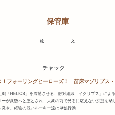
保管庫
絵
文
チャック
ス！フォーリングヒーローズ！ 苗床マゾリプス・
組織「HELIOS」を震撼させる、敵対組織「イクリプス」によ
ローが変態へと堕とされ、大衆の前で見るに堪えない痴態を晒
を発令。経験の浅いルーキー達は単独行動…