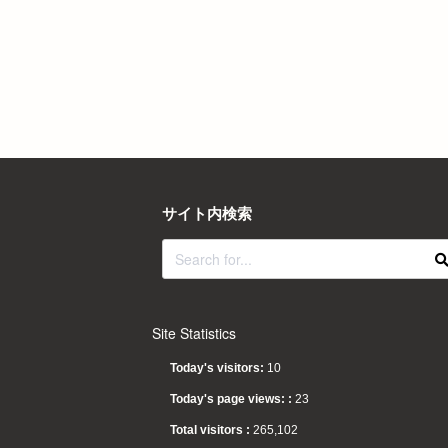
サイト内検索
Site Statistics
Today's visitors:
10
Today's page views: :
23
Total visitors :
265,102