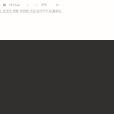
HELIOS
文
文（版権）
絵
イ
,
悪堕ち
,
放尿
,
植物化
,
洗脳
,
無様エロ
,
状態変化