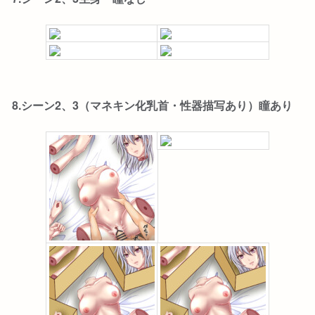
8.シーン2、3（マネキン化乳首・性器描写あり）瞳あり