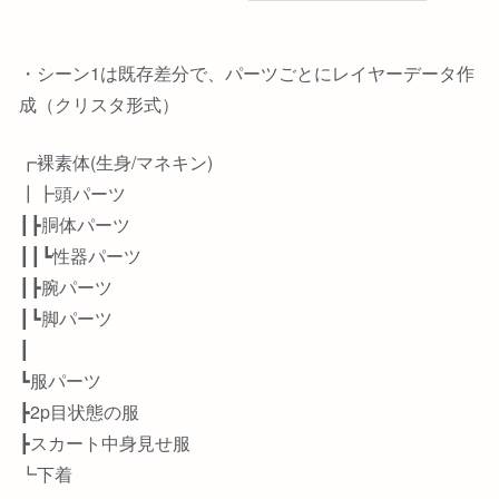
・シーン1は既存差分で、パーツごとにレイヤーデータ作
成（クリスタ形式）
┏裸素体(生身/マネキン)
┃┣頭パーツ
┃┣胴体パーツ
┃┃┗性器パーツ
┃┣腕パーツ
┃┗脚パーツ
┃
┗服パーツ
┣2p目状態の服
┣スカート中身見せ服
┗下着