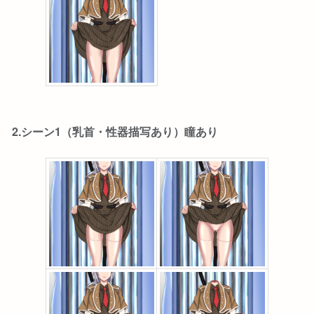
2.シーン1（乳首・性器描写あり）瞳あり