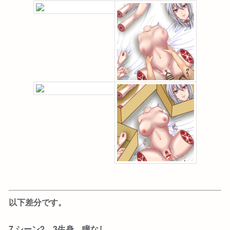
以下差分です。
7.シーン2、3生身 瞳なし