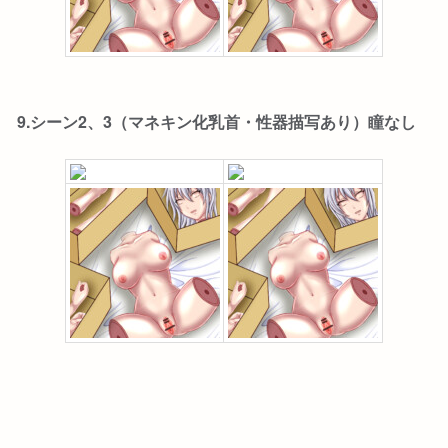
9.シーン2、3（マネキン化乳首・性器描写あり）瞳なし