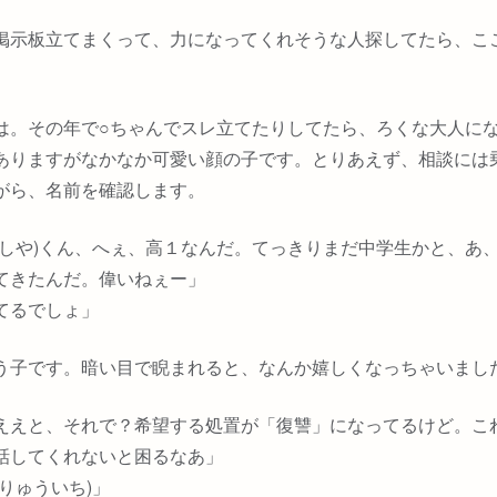
掲示板立てまくって、力になってくれそうな人探してたら、こ
は。その年で○ちゃんでスレ立てたりしてたら、ろくな大人に
ありますがなかなか可愛い顔の子です。とりあえず、相談には
がら、名前を確認します。
よしや)くん、へぇ、高１なんだ。てっきりまだ中学生かと、あ
てきたんだ。偉いねぇー」
てるでしょ」
う子です。暗い目で睨まれると、なんか嬉しくなっちゃいまし
ええと、それで？希望する処置が「復讐」になってるけど。こ
話してくれないと困るなあ」
りゅういち)」