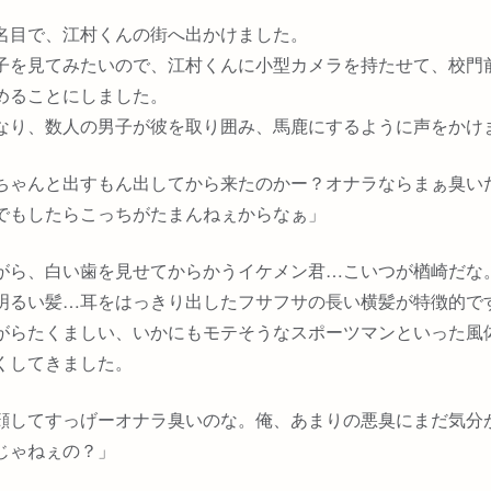
名目で、江村くんの街へ出かけました。
子を見てみたいので、江村くんに小型カメラを持たせて、校門
めることにしました。
なり、数人の男子が彼を取り囲み、馬鹿にするように声をかけ
ちゃんと出すもん出してから来たのかー？オナラならまぁ臭い
でもしたらこっちがたまんねぇからなぁ」
がら、白い歯を見せてからかうイケメン君…こいつが楢崎だな
明るい髪…耳をはっきり出したフサフサの長い横髪が特徴的で
がらたくましい、いかにもモテそうなスポーツマンといった風
くしてきました。
顔してすっげーオナラ臭いのな。俺、あまりの悪臭にまだ気分
じゃねぇの？」