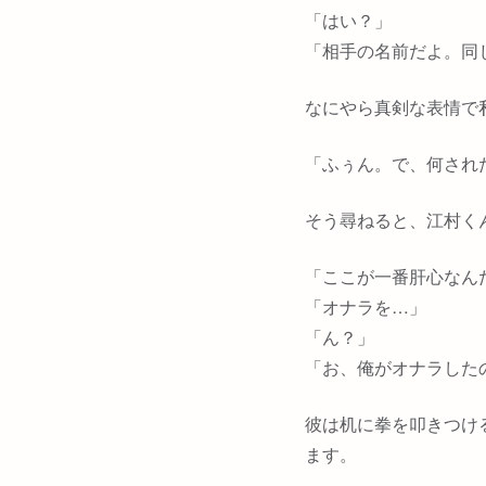
「はい？」
「相手の名前だよ。同
なにやら真剣な表情で
「ふぅん。で、何され
そう尋ねると、江村く
「ここが一番肝心なん
「オナラを…」
「ん？」
「お、俺がオナラした
彼は机に拳を叩きつけ
ます。