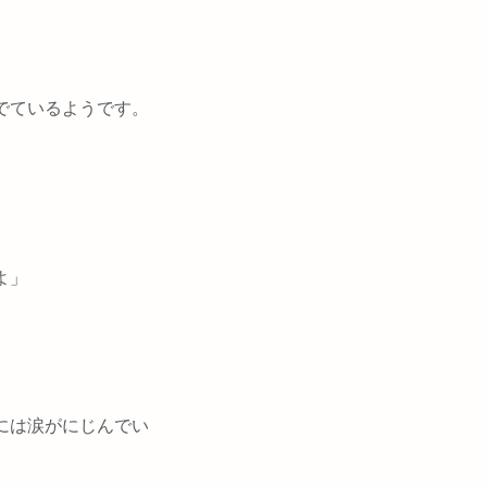
でているようです。
よ」
には涙がにじんでい