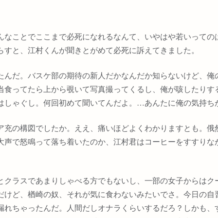
んなことでここまで必死になれるなんて、いやはや若いっての
らすと、江村くんが聞きとがめて必死に訴えてきました。
たんだ。バスケ部の期待の新人だかなんだか知らないけど、俺
当食ってたら上から覗いて写真撮ってくるし、俺が咳したりす
はしゃぐし。何回初めて聞いてんだよ。…あんたに俺の気持ち
ア充の構図でしたか。ええ、痛いほどよくわかりますとも。俄
大声で怒鳴って落ち着いたのか、江村君はコーヒーをすすりな
とクラスであまりしゃべる方でもないし、一部の女子からはク
だけど、楢崎の奴、それが気に食わないみたいでさ。今日の自
漏れちゃったんだ。人間だしオナラくらいするだろ？しかも、