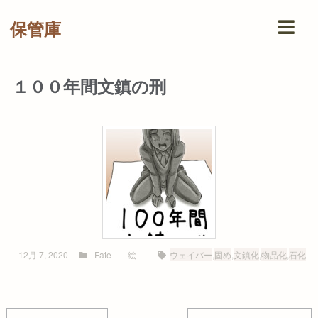
保管庫
１００年間文鎮の刑
12月 7, 2020
Fate
絵
ウェイバー
,
固め
,
文鎮化
,
物品化
,
石化