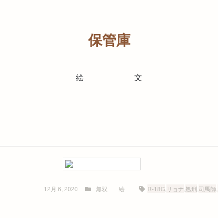
保管庫
絵
文
12月 6, 2020
無双
絵
R-18G
,
リョナ
,
処刑
,
司馬師
,