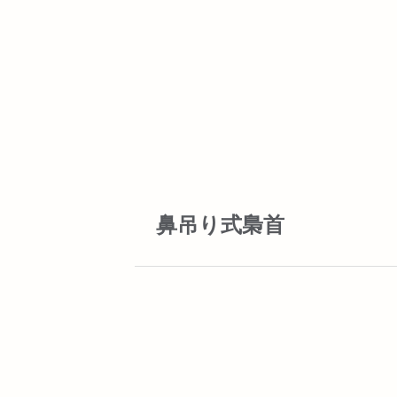
鼻吊り式梟首