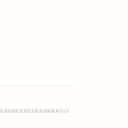
呉
,
姜維
,
斬首
,
晋
,
曹丕
,
生首
,
蜀
,
陸遜
,
魏
,
鼻フック