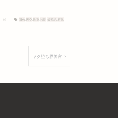
絵
固め
,
悟空
,
拘束
,
拷問
,
最遊記
,
石化
ヤク堕ち豚警官