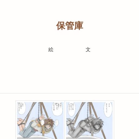
保管庫
絵
文