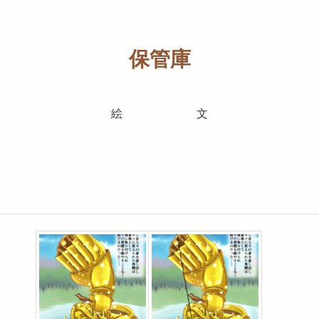
保管庫
絵
文