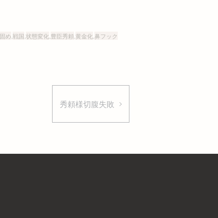
固め
,
戦国
,
状態変化
,
豊臣秀頼
,
黄金化
,
鼻フック
秀頼様切腹失敗