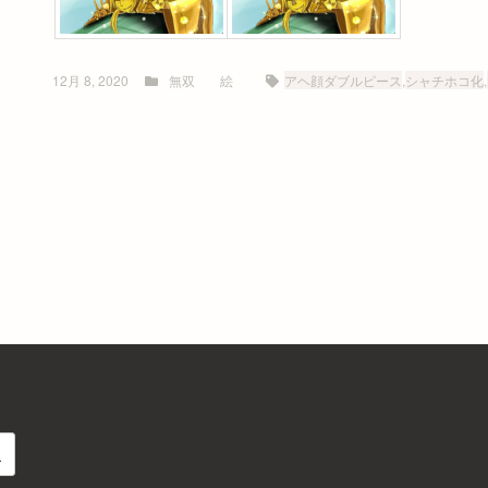
12月 8, 2020
無双
絵
アヘ顔ダブルピース
,
シャチホコ化
,