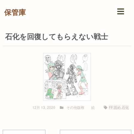
保管庫
石化を回復してもらえない戦士
12月 13, 2020
その他版権
絵
FF
,
固め
,
石化