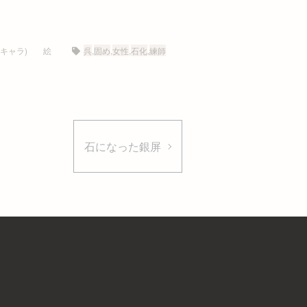
キャラ)
絵
呉
,
固め
,
女性
,
石化
,
練師
石になった銀屏