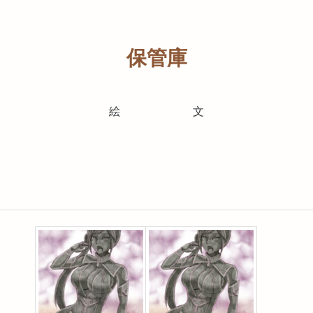
保管庫
絵
文