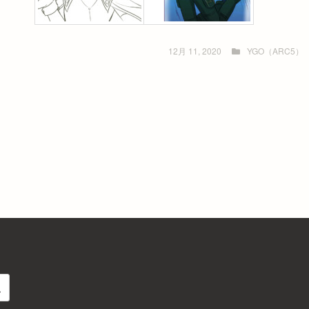
12月 11, 2020
YGO（ARC5）