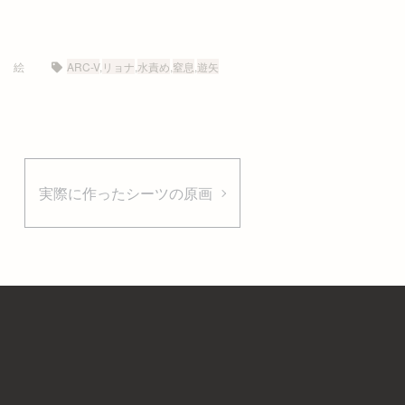
絵
ARC-V
,
リョナ
,
水責め
,
窒息
,
遊矢
実際に作ったシーツの原画