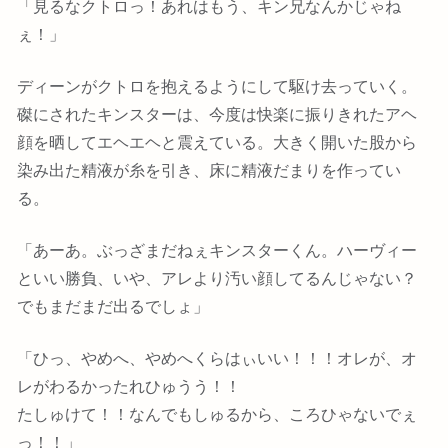
「見るなクトロっ！あれはもう、キン兄なんかじゃね
ぇ！」
ディーンがクトロを抱えるようにして駆け去っていく。
磔にされたキンスターは、今度は快楽に振りきれたアヘ
顔を晒してエヘエヘと震えている。大きく開いた股から
染み出た精液が糸を引き、床に精液だまりを作ってい
る。
「あーあ。ぶっざまだねぇキンスターくん。ハーヴィー
といい勝負、いや、アレより汚い顔してるんじゃない？
でもまだまだ出るでしょ」
「ひっ、やめへ、やめへくらはぃいい！！！オレが、オ
レがわるかったれひゅうう！！
たしゅけて！！なんでもしゅるから、ころひゃないでぇ
っ！！」