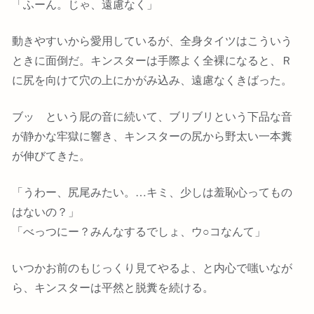
「ふーん。じゃ、遠慮なく」
動きやすいから愛用しているが、全身タイツはこういう
ときに面倒だ。キンスターは手際よく全裸になると、Ｒ
に尻を向けて穴の上にかがみ込み、遠慮なくきばった。
ブッ という屁の音に続いて、ブリブリという下品な音
が静かな牢獄に響き、キンスターの尻から野太い一本糞
が伸びてきた。
「うわー、尻尾みたい。…キミ、少しは羞恥心ってもの
はないの？」
「べっつにー？みんなするでしょ、ウ○コなんて」
いつかお前のもじっくり見てやるよ、と内心で嗤いなが
ら、キンスターは平然と脱糞を続ける。