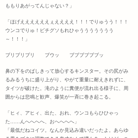
ももりあがってんじゃない？」
「ほげええええええぇええええ！！！でりゅうう！！！
ウンコでりゅ！ビチグソもれひゃううううううう
～！！！」
ブリブリブリ ブウッ ブブブブブブッ
鼻の下をのばしきって放心するキンスター。その尻がみ
るみるうちに盛り上がり、やがて重量に耐えきれずに、
タイツが破けた。滝のように糞便が流れ出る様子に、周
囲からは悲鳴と歓声、爆笑が一斉に巻き起こる。
「ヒィ、アヒィ、出た、おれ、ウンコもらひひゃっ
た……んへへへへ、おへへへへ」
「最低だねコイツ。なんか見込み違いだったよ。あらゆ