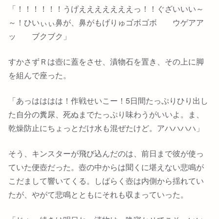
「！！！！！！うげえええええええっ！！ぐざいいい～
～！ひいぃぃ鼻が、鼻がもげりゅゴボゴボ ウゲアア
ッ ブクブク」
すかさずＲは壺に蓋をさせ、漬物石を置き、その上に脚
を組んで座った。
「あっはははは！作戦せいこー！5日間たっぷりひり出し
た自分の糞尿、死ぬまでたっぷり味わうがいいよ。ま、
乾燥防止にちょっとだけ水も混ぜたけど。アハハハハ」
そう、キンスターが飛び込んだのは、前日まで彼が使っ
ていた便壺だった。壺の中からは聞くに堪えない悲鳴が
こだまして響いてくる。しばらく壺は内側から揺れてい
たが、やがて悲鳴とともにそれも収まっていった。