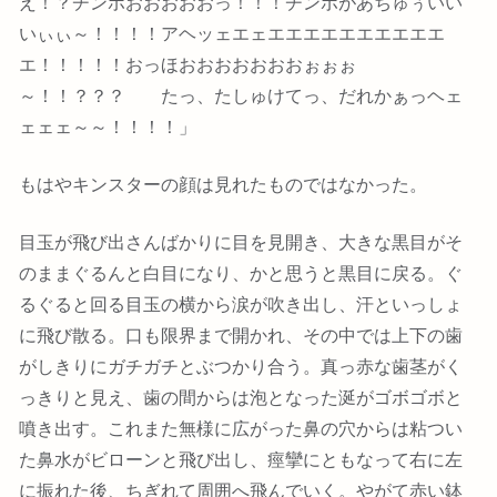
え！？チンポおおおおおっ！！！チンポがあちゅぅいい
いぃぃ～！！！！アヘッェエェエエエエエエエエエエ
エ！！！！！おっほおおおおおおおぉぉぉ
～！！？？？ たっ、たしゅけてっ、だれかぁっヘェ
ェェェ～～！！！！」
もはやキンスターの顔は見れたものではなかった。
目玉が飛び出さんばかりに目を見開き、大きな黒目がそ
のままぐるんと白目になり、かと思うと黒目に戻る。ぐ
るぐると回る目玉の横から涙が吹き出し、汗といっしょ
に飛び散る。口も限界まで開かれ、その中では上下の歯
がしきりにガチガチとぶつかり合う。真っ赤な歯茎がく
っきりと見え、歯の間からは泡となった涎がゴボゴボと
噴き出す。これまた無様に広がった鼻の穴からは粘つい
た鼻水がビローンと飛び出し、痙攣にともなって右に左
に振れた後、ちぎれて周囲へ飛んでいく。やがて赤い鉢