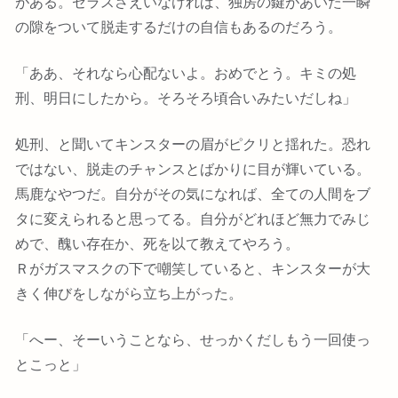
がある。ゼラスさえいなければ、独房の鍵があいた一瞬
の隙をついて脱走するだけの自信もあるのだろう。
「ああ、それなら心配ないよ。おめでとう。キミの処
刑、明日にしたから。そろそろ頃合いみたいだしね」
処刑、と聞いてキンスターの眉がピクリと揺れた。恐れ
ではない、脱走のチャンスとばかりに目が輝いている。
馬鹿なやつだ。自分がその気になれば、全ての人間をブ
タに変えられると思ってる。自分がどれほど無力でみじ
めで、醜い存在か、死を以て教えてやろう。
Ｒがガスマスクの下で嘲笑していると、キンスターが大
きく伸びをしながら立ち上がった。
「へー、そーいうことなら、せっかくだしもう一回使っ
とこっと」