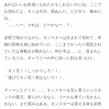
あればいいお友達になれたかもしれないのにね。ここで
お別れだよ。キミは今日、死ぬんだ。とびきり、惨めに
ね」
「……へー、それは、どーかなー…？」
必死で強がりながら、キンスターは生まれて初めて、本
物の恐怖を感じ始めていた。ここまでがっちり固定され
ていては身動きが取れない。何か手は……と、見まわし
ているうち、ギャラリーの中に知った顔を見つけた。
「キン兄！！しっかりしろ！！」
「逃げてキン兄！死なないで！！」
ディーンとクトロ……。キンスターを兄と慕うレジスタ
ンスの孤児。彼らがいるなら、コールも来ているかもし
れない。まだ望みはある。キンスターは震える体を必死