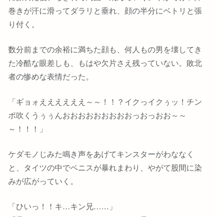
巻きが汗に滑ってダラリと垂れ、顔の半分にベトリと張
り付く。
数分前までの余裕に満ちた顔も、何人もの男を壊してき
た冷酷な眼差しも、もはや欠片さえ残っていない。敗北
者の惨めな表情だった。
「ギョォええええええ～～！！？イクっイクぅッ！チン
ポ吹くうぅぅんおおおおおおおおおっおっおお～～
～！！！」
ケダモノじみた鳴き声をあげてキンスターがわななく
と、タイツの中でペニスが暴れまわり、やがて股間に染
みが広がっていく。
「ひいっ！！キ…キン兄……」