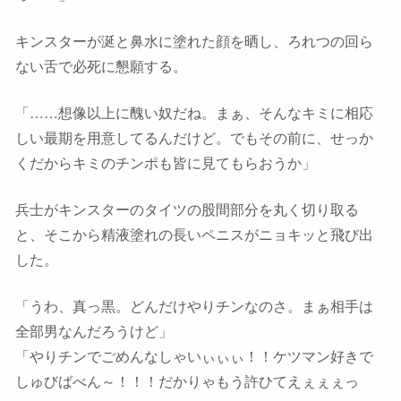
キンスターが涎と鼻水に塗れた顔を晒し、ろれつの回ら
ない舌で必死に懇願する。
「……想像以上に醜い奴だね。まぁ、そんなキミに相応
しい最期を用意してるんだけど。でもその前に、せっか
くだからキミのチンポも皆に見てもらおうか」
兵士がキンスターのタイツの股間部分を丸く切り取る
と、そこから精液塗れの長いペニスがニョキッと飛び出
した。
「うわ、真っ黒。どんだけやりチンなのさ。まぁ相手は
全部男なんだろうけど」
「やりチンでごめんなしゃいぃぃぃ！！ケツマン好きで
しゅびばべん～！！！だかりゃもう許ひてえぇぇぇっ