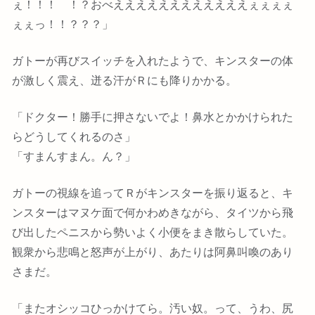
ぇ！！！ ！？おべええええええええええええぇぇぇぇ
ぇぇっ！！？？？」
ガトーが再びスイッチを入れたようで、キンスターの体
が激しく震え、迸る汗がＲにも降りかかる。
「ドクター！勝手に押さないでよ！鼻水とかかけられた
らどうしてくれるのさ」
「すまんすまん。ん？」
ガトーの視線を追ってＲがキンスターを振り返ると、キ
ンスターはマヌケ面で何かわめきながら、タイツから飛
び出したペニスから勢いよく小便をまき散らしていた。
観衆から悲鳴と怒声が上がり、あたりは阿鼻叫喚のあり
さまだ。
「またオシッコひっかけてら。汚い奴。って、うわ、尻