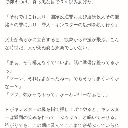
で抑えつけ、真っ黒な目でＲを睨みあげた。
「それではこれより、国家反逆罪および連続殺人その他
諸々の罪により、罪人・キンスターの処刑を執り行う」
兵士が高らかに宣言すると、観衆から声援が飛ぶ。こん
な時世だ。人が死ぬ姿も娯楽でしかない。
「まぁ、そう構えなくていいよ。既に準備は整ってるか
ら」
「フーン、それはよかったねー。でもそううまくいくか
なー？」
「フフ、強がっちゃって。かーわいいーなぁもう」
Ｒがキンスターの鼻を指で押し上げてやると、キンスタ
ーは満面の笑みを作って「ぶぅぶぅ」と鳴いてみせる。
強がりでも、この期に及んでここまで余裕ぶっていられ