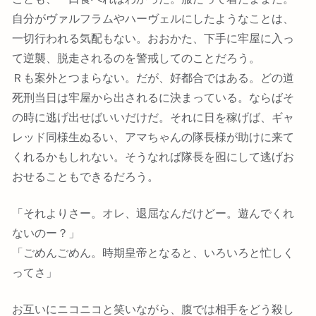
自分がヴァルフラムやハーヴェルにしたようなことは、
一切行われる気配もない。おおかた、下手に牢屋に入っ
て逆襲、脱走されるのを警戒してのことだろう。
Ｒも案外とつまらない。だが、好都合ではある。どの道
死刑当日は牢屋から出されるに決まっている。ならばそ
の時に逃げ出せばいいだけだ。それに日を稼げば、ギャ
レッド同様生ぬるい、アマちゃんの隊長様が助けに来て
くれるかもしれない。そうなれば隊長を囮にして逃げお
おせることもできるだろう。
「それよりさー。オレ、退屈なんだけどー。遊んでくれ
ないのー？」
「ごめんごめん。時期皇帝となると、いろいろと忙しく
ってさ」
お互いにニコニコと笑いながら、腹では相手をどう殺し