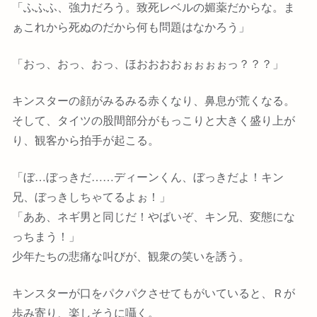
「ふふふ、強力だろう。致死レベルの媚薬だからな。ま
ぁこれから死ぬのだから何も問題はなかろう」
「おっ、おっ、おっ、ほおおおおぉぉぉぉっ？？？」
キンスターの顔がみるみる赤くなり、鼻息が荒くなる。
そして、タイツの股間部分がもっこりと大きく盛り上が
り、観客から拍手が起こる。
「ぼ…ぼっきだ……ディーンくん、ぼっきだよ！キン
兄、ぼっきしちゃてるよぉ！」
「ああ、ネギ男と同じだ！やばいぞ、キン兄、変態にな
っちまう！」
少年たちの悲痛な叫びが、観衆の笑いを誘う。
キンスターが口をパクパクさせてもがいていると、Ｒが
歩み寄り、楽しそうに囁く。