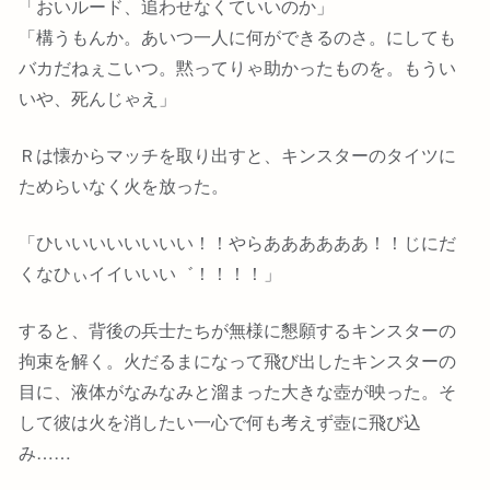
「おいルード、追わせなくていいのか」
「構うもんか。あいつ一人に何ができるのさ。にしても
バカだねぇこいつ。黙ってりゃ助かったものを。もうい
いや、死んじゃえ」
Ｒは懐からマッチを取り出すと、キンスターのタイツに
ためらいなく火を放った。
「ひいいいいいいいい！！やらああああああ！！じにだ
くなひぃイイいいい゛！！！！」
すると、背後の兵士たちが無様に懇願するキンスターの
拘束を解く。火だるまになって飛び出したキンスターの
目に、液体がなみなみと溜まった大きな壺が映った。そ
して彼は火を消したい一心で何も考えず壺に飛び込
み……