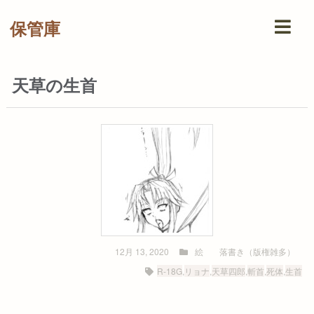
保管庫
天草の生首
12月 13, 2020
絵
落書き（版権雑多）
R-18G
,
リョナ
,
天草四郎
,
斬首
,
死体
,
生首