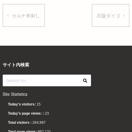
カルナ串刺し
石版ダイゴ
サイト内検索
Site Statistics
Today's visitors:
15
Today's page views: :
23
Total visitors :
264,997
Total page views:
987,121