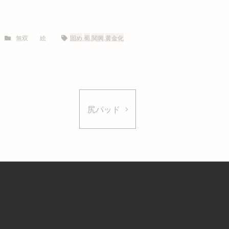
無双
絵
固め
,
蜀
,
関興
,
黄金化
尻パッド