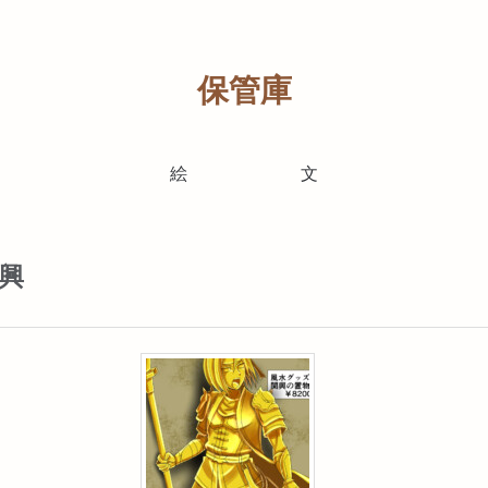
保管庫
絵
文
興