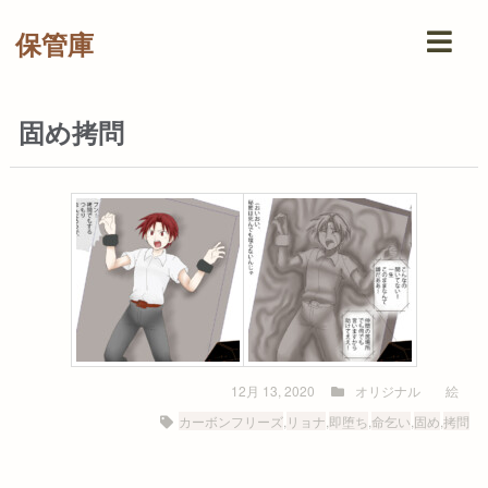
保管庫
固め拷問
12月 13, 2020
オリジナル
絵
カーボンフリーズ
,
リョナ
,
即堕ち
,
命乞い
,
固め
,
拷問