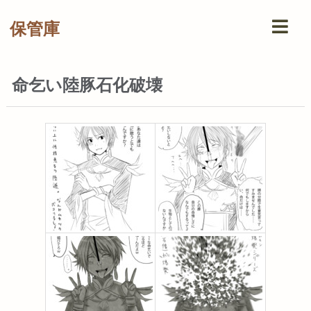
保管庫
命乞い陸豚石化破壊