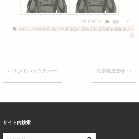
12月 2, 2020
無双
絵
R-18G
,
アヘ顔ダブルピース
,
呉
,
命乞い
,
固め
,
石化
,
石化破壊
,
陸遜
,
鼻フッ
ク
サンドバッグカバー
公開脱糞処刑
サイト内検索