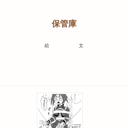
保管庫
絵
文