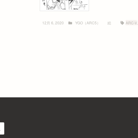
12月 6, 2020
YGO（ARC5）
絵
ARC-V
,