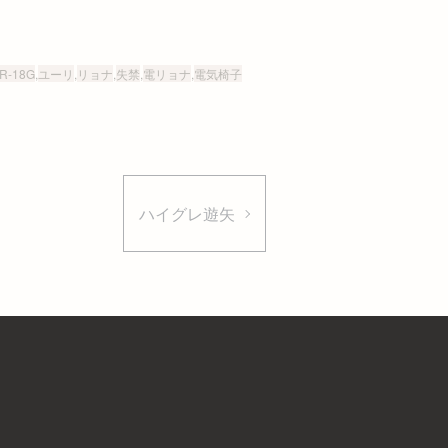
R-18G
,
ユーリ
,
リョナ
,
失禁
,
電リョナ
,
電気椅子
ハイグレ遊矢