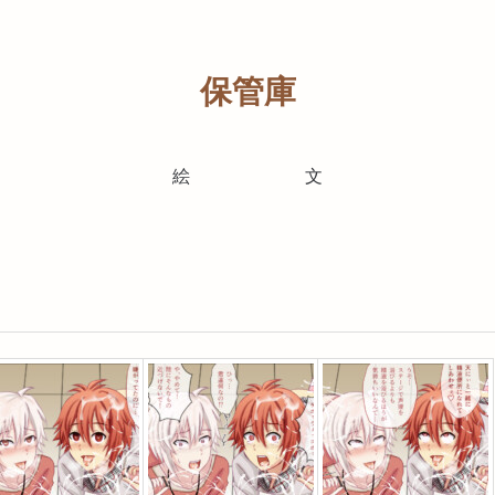
保管庫
絵
文