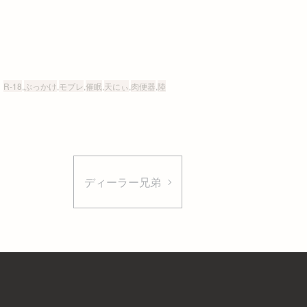
R-18
,
ぶっかけ
,
モブレ
,
催眠
,
天にぃ
,
肉便器
,
陸
ディーラー兄弟