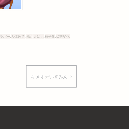
ラバー
,
人体改造
,
固め
,
天にぃ
,
椅子化
,
状態変化
キメオナいすみん