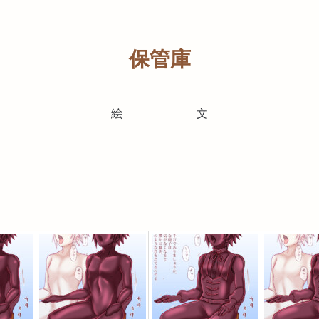
保管庫
絵
文