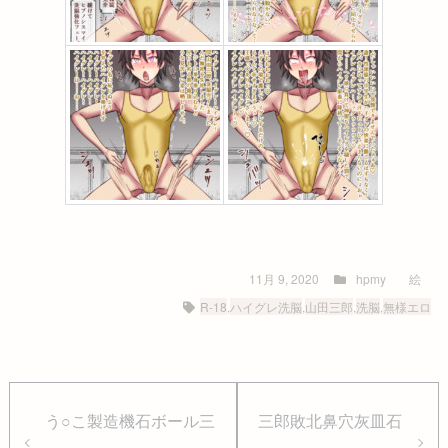
11月 9, 2020
hpmy
絵
R-18
,
ハイグレ洗脳
,
山田三郎
,
洗脳
,
無様エロ
う○こ製造機石ボール三
三郎敗北鼻穴灰皿石