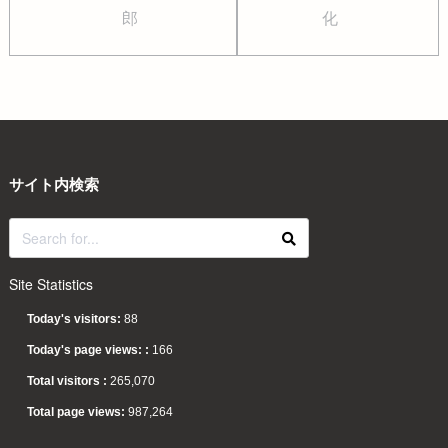
郎
化
サイト内検索
Site Statistics
Today's visitors:
88
Today's page views: :
166
Total visitors :
265,070
Total page views:
987,264