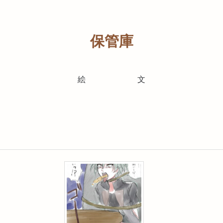
保管庫
絵
文