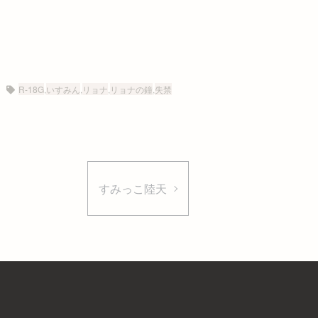
R-18G
,
いすみん
,
リョナ
,
リョナの鐘
,
失禁
すみっこ陸天