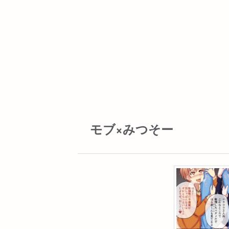
モブ×みつそー