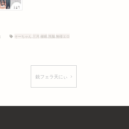
絵
そーちゃん
,
三月
,
催眠
,
洗脳
,
無様エロ
銃フェラ天にぃ