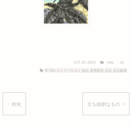
12月 20, 2020
Fate
絵
R-18G
,
マンドリカルド
,
固め
,
状態変化
,
石化
,
石化破壊
柱化
立ち絵的なもの