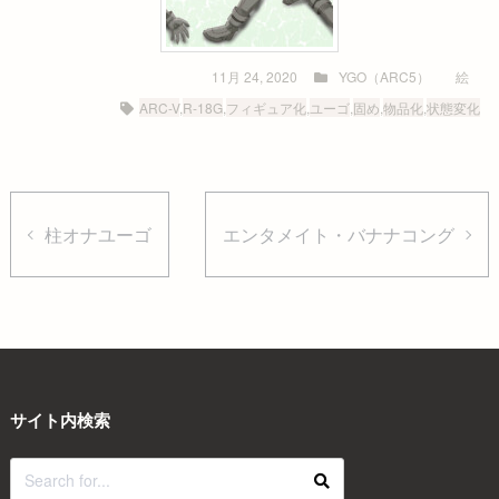
11月 24, 2020
YGO（ARC5）
絵
ARC-V
,
R-18G
,
フィギュア化
,
ユーゴ
,
固め
,
物品化
,
状態変化
柱オナユーゴ
エンタメイト・バナナコング
サイト内検索