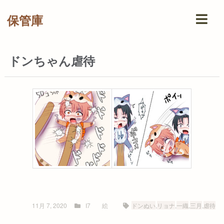
保管庫
ドンちゃん虐待
11月 7, 2020
I7
絵
ドンぬい
,
リョナ
,
一織
,
三月
,
虐待