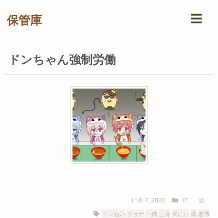
保管庫
ドンちゃん強制労働
11月 7, 2020
I7
絵
ドンぬい
,
リョナ
,
一織
,
三月
,
天にぃ
,
環
,
虐待