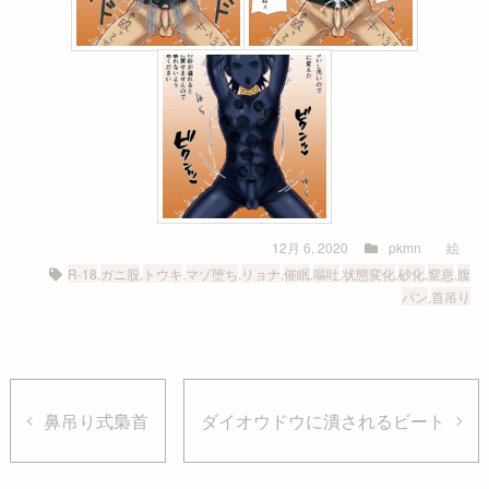
12月 6, 2020
pkmn
絵
R-18
,
ガニ股
,
トウキ
,
マゾ堕ち
,
リョナ
,
催眠
,
嘔吐
,
状態変化
,
砂化
,
窒息
,
腹
パン
,
首吊り
鼻吊り式梟首
ダイオウドウに潰されるビート