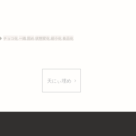
チョコ化
,
一織
,
固め
,
状態変化
,
縮小化
,
食品化
天にぃ埋め