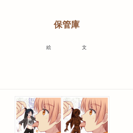
保管庫
絵
文