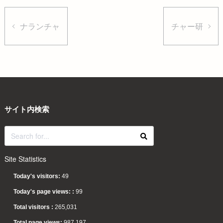
ナランチャ
チャー研
サイト内検索
Site Statistics
Today's visitors:
49
Today's page views: :
99
Total visitors :
265,031
Total page views:
987,197