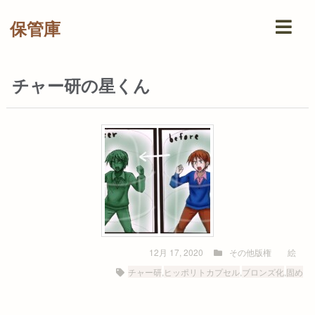
保管庫
チャー研の星くん
12月 17, 2020
その他版権
絵
チャー研
,
ヒッポリトカプセル
,
ブロンズ化
,
固め