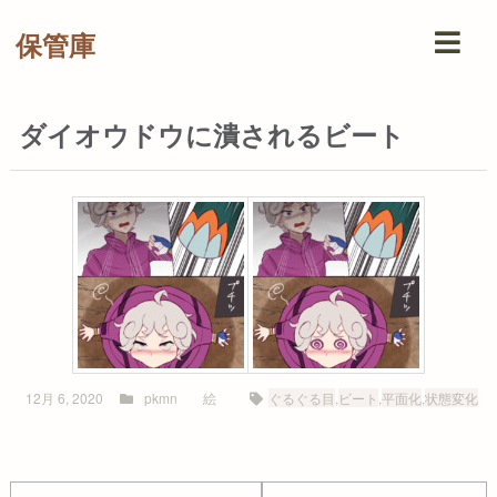
保管庫
ダイオウドウに潰されるビート
12月 6, 2020
pkmn
絵
ぐるぐる目
,
ビート
,
平面化
,
状態変化