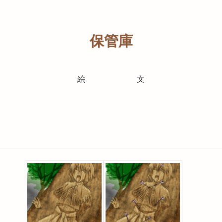
保管庫
絵
文