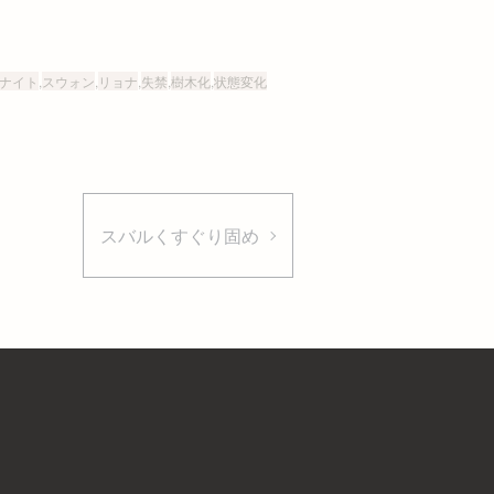
ナイト
,
スウォン
,
リョナ
,
失禁
,
樹木化
,
状態変化
スバルくすぐり固め