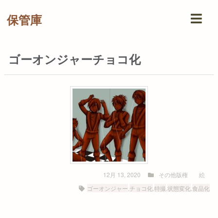
保管庫
ゴーオンジャーチョコ化
12月 13, 2020
その他版権
絵
ゴーオンジャー
,
チョコ化
,
特撮
,
状態変化
,
食品化