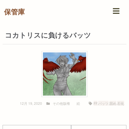
保管庫
コカトリスに負けるバッツ
12月 19, 2020
その他版権
絵
FF
,
バッツ
,
固め
,
石化