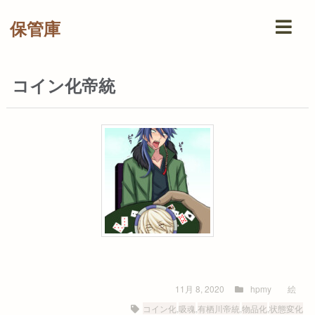
保管庫
コイン化帝統
11月 8, 2020
hpmy
絵
コイン化
,
吸魂
,
有栖川帝統
,
物品化
,
状態変化