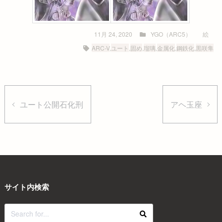
11月 24, 2020
YGO（ARC5）
絵
ARC-V
,
ユート
,
固め
,
瑠璃
,
金属化
,
鋼鉄化
,
黒咲隼
ユート公開石化刑
アヘ玉座
サイト内検索