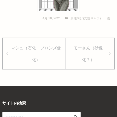
4月 10, 2021
男性向け(女性キャラ)
絵
マシュ（石化、ブロンズ像
モーさん（砂像
化）
化？）
サイト内検索