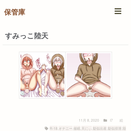
保管庫
すみっこ陸天
11月 8, 2020
I7
絵
R-18
,
オナニー
,
催眠
,
天にぃ
,
疑似出産
,
疑似排泄
,
陸