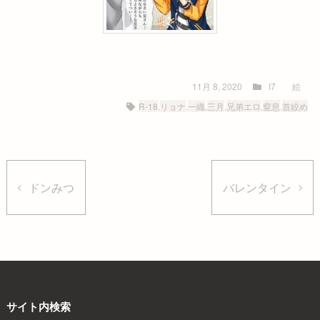
11月 8, 2020
I7
絵
R-18
,
リョナ
,
一織
,
三月
,
兄弟エロ
,
窒息
,
首絞め
ドンみつ
バレンタイン
サイト内検索