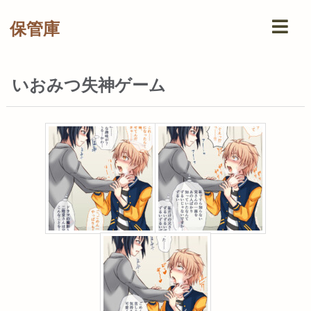
保管庫
いおみつ失神ゲーム