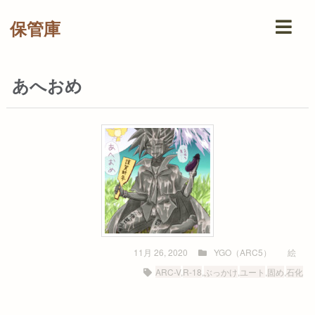
保管庫
あへおめ
11月 26, 2020
YGO（ARC5）
絵
ARC-V
,
R-18
,
ぶっかけ
,
ユート
,
固め
,
石化