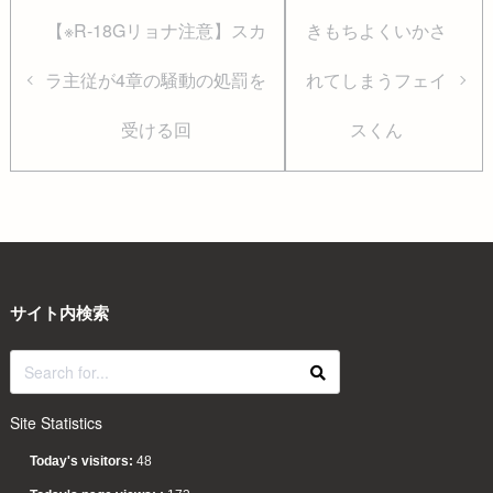
【※R-18Gリョナ注意】スカ
きもちよくいかさ
ラ主従が4章の騒動の処罰を
れてしまうフェイ
受ける回
スくん
サイト内検索
Site Statistics
Today's visitors:
48