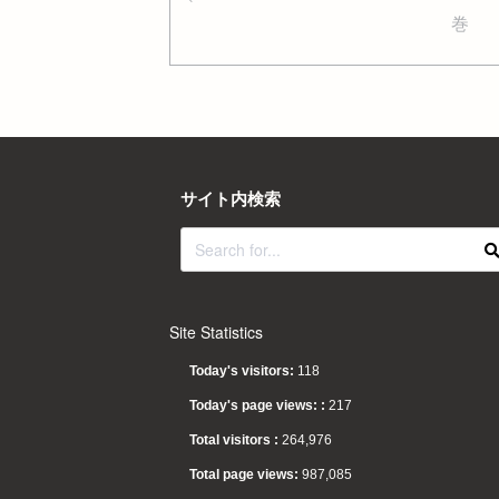
巻
サイト内検索
Site Statistics
Today's visitors:
118
Today's page views: :
217
Total visitors :
264,976
Total page views:
987,085