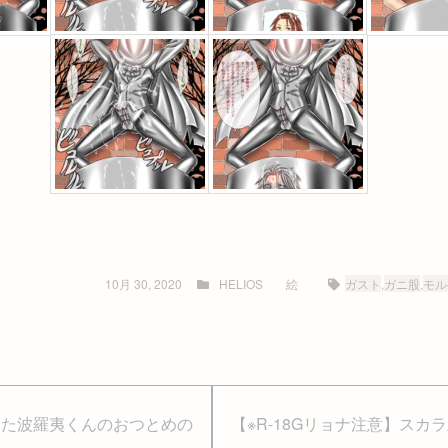
10月 30, 2020
HELIOS
絵
ガスト
,
ガニ股
,
モル
した波羅夷くんのおつとめの
【※R-18Gリョナ注意】ス