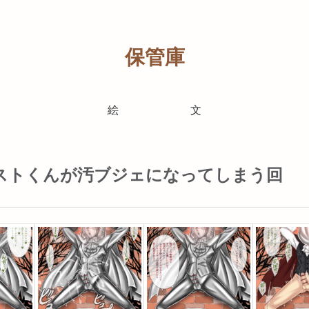
保管庫
絵
文
】ガストくんが汚ブジェになってしまう回