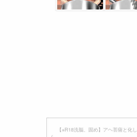
【※R18洗脳、固め】アヘ菩薩と化