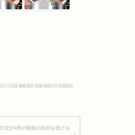
ゲッソヨ化
,
催眠
,
固め
,
洗脳
,
無様エロ
,
状態変化
カラ主従が4章の騒動の処罰を受ける